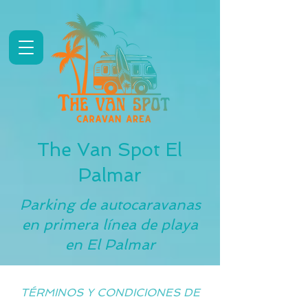
The Van Spot El
Palmar
Parking de autocaravanas
en primera línea de playa
en El Palmar
TÉRMINOS Y CONDICIONES DE